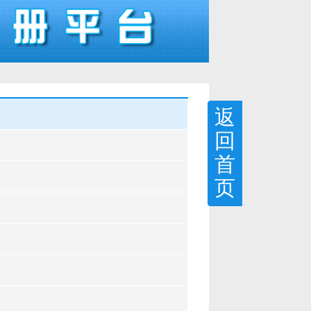
返
回
首
页