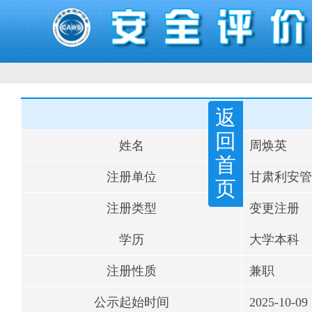
返
回
姓名
周焕英
首
注册单位
甘肃利安管
页
注册类型
变更注册
学历
大学本科
注册性质
兼职
公示起始时间
2025-10-09